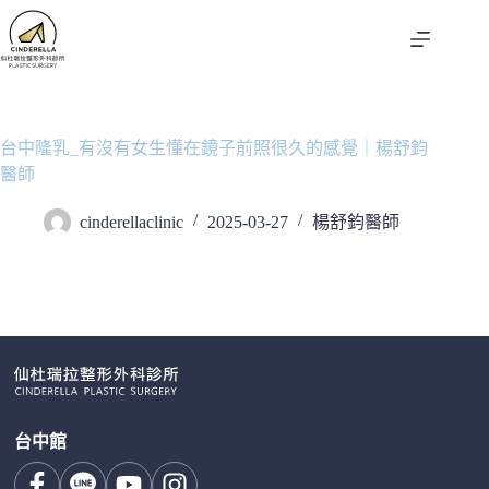
跳
至
主
要
內
容
台中隆乳_有沒有女生懂在鏡子前照很久的感覺｜楊舒鈞
醫師
cinderellaclinic
2025-03-27
楊舒鈞醫師
台中館