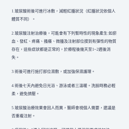
1.玻尿酸術後可進行冰敷，減輕紅腫狀況（紅腫狀況依個人
體質不同）。
2.玻尿酸注射治療後，可能會有下列暫時性的現象產生:如瘀
血、發紅、疼痛、搔癢、微腫及注射部位摸到有彈性的物質
存在，這些症狀都是正常的，於療程後幾天至1~2週後消
失。
3.術後可進行施打部位濕敷，或加強保濕護理。
4.術後七天內避免日光浴、游泳或者三溫暖。洗臉時務必輕
柔，避免擠壓。
5.玻尿酸治療效果會因人而異，醫師會視個人需要，建議是
否重複注射。