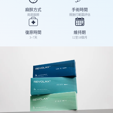
麻醉方式
手術時間
局部麻醉
視施打範圍評估
復原時間
維持期
3~7天
12至18個月