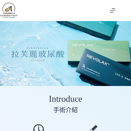
跳
至
主
要
內
容
Introduce
手術介紹