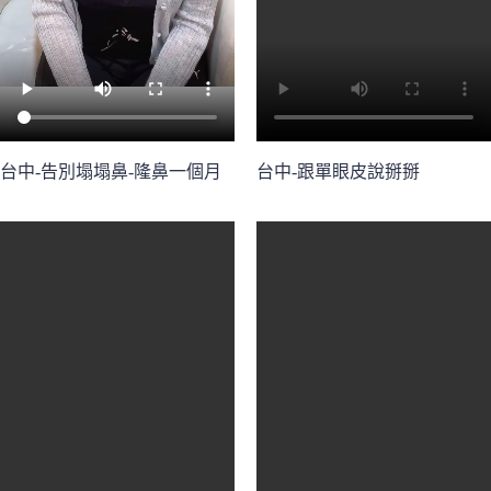
台中-告別塌塌鼻-隆鼻一個月
台中-跟單眼皮說掰掰