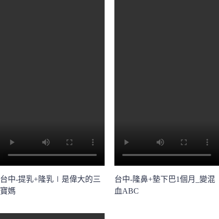
台中-提乳+隆乳∣是偉大的三
台中-隆鼻+墊下巴1個月_變混
寶媽
血ABC