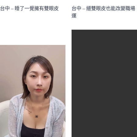
台中 – 睡了一覺擁有雙眼皮
台中 – 縫雙眼皮也能改變職場
運