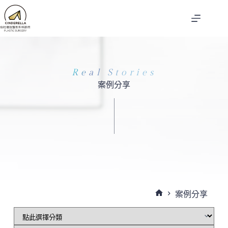
跳
至
主
要
內
容
Real Stories
案例分享
案例分享
首
頁