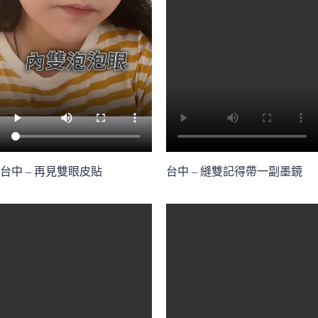
台中 – 再見雙眼皮貼
台中 – 縫雙記得帶一副墨鏡