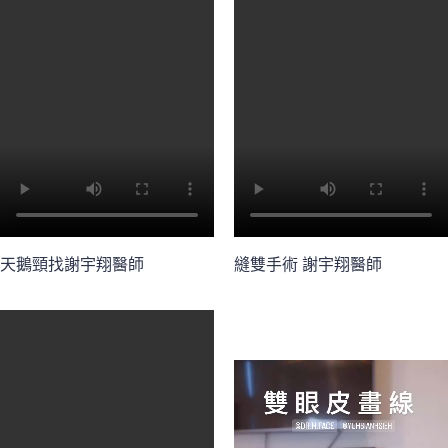
天鵝頸找謝宇翔醫師
縫雙手術 謝宇翔醫師