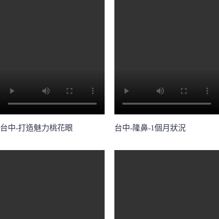
台中-打造魅力桃花眼
台中-隆鼻-1個月狀況