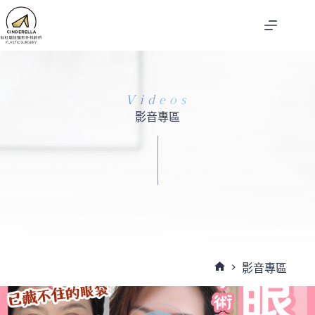
跳
至
主
要
內
容
Videos
影音專區
影音專區
首
頁