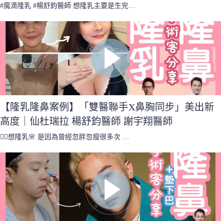
#魔滴隆乳 #楊舒鈞醫師 想隆乳主要是生完…
【隆乳隆鼻案例】「雙醫聯手X鼻胸同步」美出新
高度｜仙杜瑞拉 楊舒鈞醫師 謝宇翔醫師
🙋‍♀️想隆乳🌸 是因為曾經忽胖忽瘦很多次 …