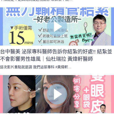
台中醫美 泌尿專科醫師告訴你結紮的好處‼️ 結紮並
不會影響男性雄風｜仙杜瑞拉 黃煒軒醫師
這次影片重點就是請 我們泌尿專科 #黃煒軒…