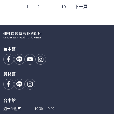
文
1
2
…
10
下一頁
章
分
頁
台中館
員林館
台中館
週一至週五
10:30 - 19:00