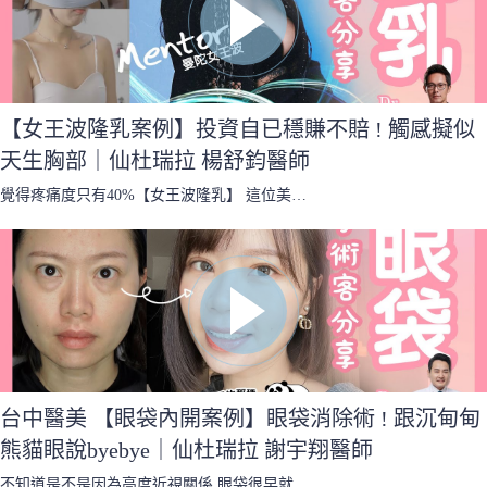
【女王波隆乳案例】投資自已穩賺不賠 ! 觸感擬似
天生胸部｜仙杜瑞拉 楊舒鈞醫師
覺得疼痛度只有40%【女王波隆乳】 這位美…
台中醫美 【眼袋內開案例】眼袋消除術 ! 跟沉甸甸
熊貓眼說byebye｜仙杜瑞拉 謝宇翔醫師
不知道是不是因為高度近視關係 眼袋很早就…