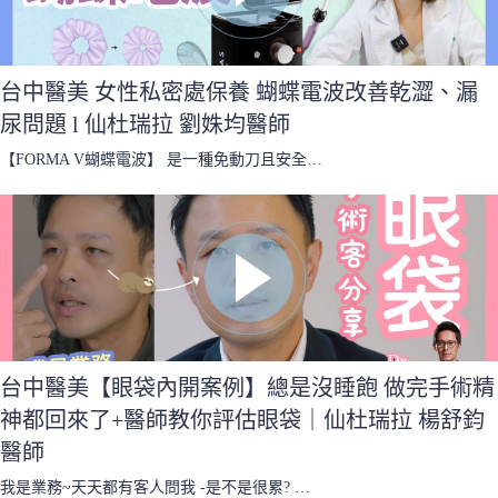
台中醫美 女性私密處保養 蝴蝶電波改善乾澀、漏
尿問題 l 仙杜瑞拉 劉姝均醫師
【FORMA V蝴蝶電波】 是一種免動刀且安全…
台中醫美【眼袋內開案例】總是沒睡飽 做完手術精
神都回來了+醫師教你評估眼袋｜仙杜瑞拉 楊舒鈞
醫師
我是業務~天天都有客人問我 -是不是很累? …