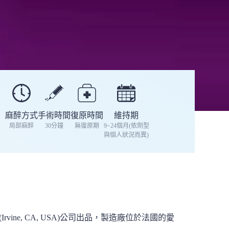
麻醉方式
手術時間
復原時間
維持期
局部麻醉
30分鐘
無復原期
9~24個月(依劑型
與個人狀況而異)
gan (Irvine, CA, USA)公司出品，製造廠位於法國的愛