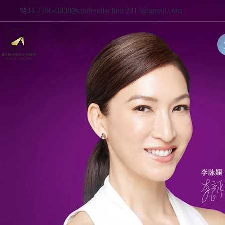
跳
04-2386-0808
cinderellaclinic2017@gmail.com
至
主
要
內
容