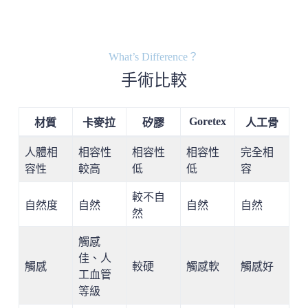
What’s Difference？
手術比較
Goretex
材質
卡麥拉
矽膠
人工骨
人體相
相容性
相容性
相容性
完全相
容性
較高
低
低
容
較不自
自然度
自然
自然
自然
然
觸感
佳、人
觸感
較硬
觸感軟
觸感好
工血管
等級