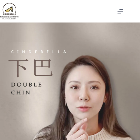
跳
至
主
要
內
容