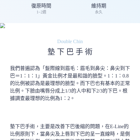
復原時間
維持期
1~2週
永久
Double Chin
墊 下 巴 手 術
我們普遍認為「髮際線到眉毛：眉毛到鼻尖：鼻尖到下
巴＝1：1：1」黃金比例才是最和諧的臉型。1：1：0.8
的比例被認為是最理想的臉型。而下巴也有基本的正常
比例。下臉由嘴唇分成上1/3的人中和下2/3的下巴。根
據調查最理想的比例為1：2。
墊下巴手術，主要是改善下巴後縮的問題，在E-Line的
比例原則下，當鼻尖及上唇到下巴的呈一直線時，是側