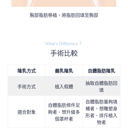
胸部脂肪移植，將脂肪回填至胸部
What’s Difference？
手術比較
隆乳方式
義乳隆乳
自體脂肪隆乳
抽取自體脂肪回
手術方式
植入假體
填
自體脂肪量夠填
自體脂肪條件足
補者、想雕塑身
適合對象
夠者、想升級多
形者、排斥植入
個罩杯者
物者