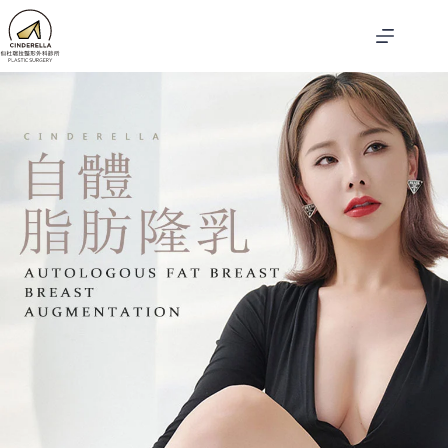
跳
至
主
要
內
容