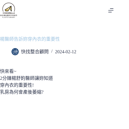
跳
至
主
要
內
容
楊醫師告訴妳穿內衣的重要性
快找整合顧問
2024-02-12
快來看~
2分鐘楊舒鈞醫師讓妳知道
穿內衣的重要性!
乳房為何會產後萎縮?