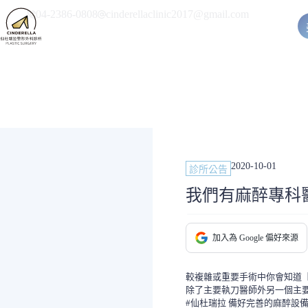
跳
04-2386-0808
cinderellaclinic2017@gmail.com
至
主
要
內
容
2020-10-01
診所公告
我們有麻醉專科
加入為 Google 偏好來源
較複雜或重要手術中你會知道【
除了主要執刀醫師外另一個主
#仙杜瑞拉 備好完善的麻醉設