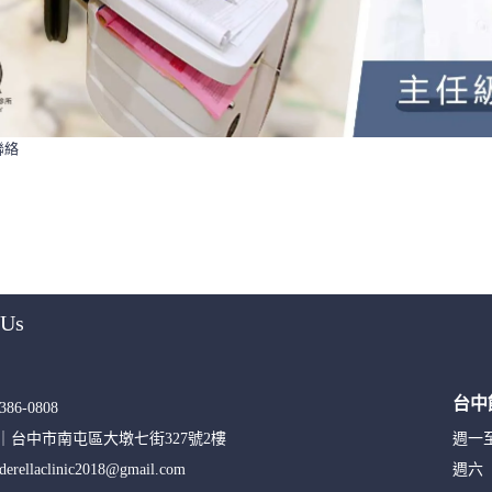
聯絡
 Us
台中
386-0808
S｜
台中市南屯區大墩七街327號2樓
週一
nderellaclinic2018@gmail.com
週六