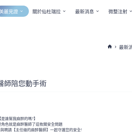
美麗見證
關於仙杜瑞拉
最新消息
微整注射
最新
首
頁
醫師陪您動手術
是誰幫我麻醉的嗎?】
要角色就是麻醉醫師了這攸關安全問題
備與聘請【主任級的麻醉醫師】一起守護您的安全!