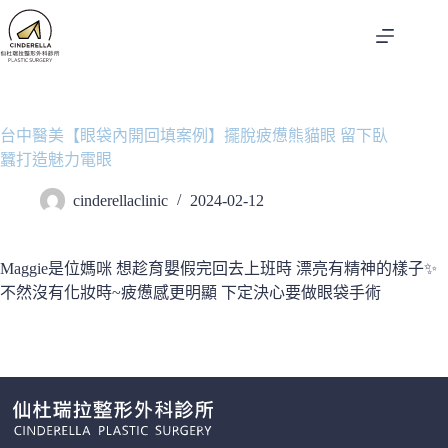
跳
至
主
要
內
容
台中醫美【眼袋內開回填案例】擺脫疲憊熊貓眼 留下臥
蠶打造魅力電眼
cinderellaclinic
2024-02-12
Maggie是位媽咪 想趁育嬰假完回去上班時 漂亮有精神的樣子✨
不然沒有化妝時~疲憊感更明顯 下定決心要做眼袋手術