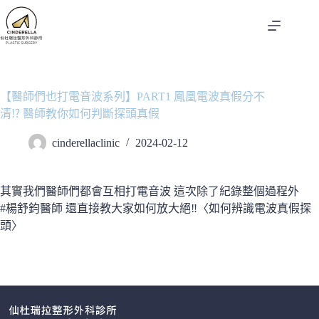
跳
至
主
要
內
容
【醫師們也打電音波系列】PART1 鳳凰電波真假分不
清⁉ 醫師教你如何判斷探頭真假
cinderellaclinic
2024-02-12
其實我們醫師們都會互相打電音波 這次除了紀錄整個過程外
#楊舒鈞醫師 還直接教大家如何放大絕‼〈如何辨識電波真假探
頭〉