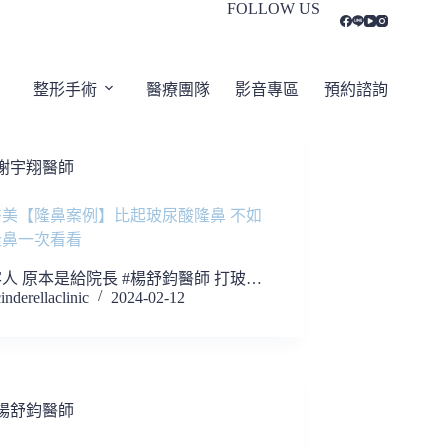
FOLLOW US
整形手術
醫療團隊
影音專區
預約諮詢
謝宇翔醫師
醫美【隆鼻案例】比起玻尿酸隆鼻 不如
隆鼻一次看看
人 原本是給院長 #楊舒鈞醫師 打玻…
inderellaclinic
2024-02-12
楊舒鈞醫師