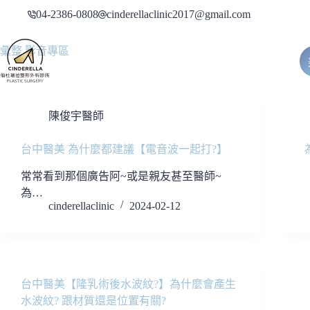
跳
04-2386-0808
cinderellaclinic2017@gmail.com
至
主
彙整
影音專區
要
內
容
陳俊宇醫師
台中醫美 為什麼都建議【電音波一起打?】
常常看到那個廣告阿~或是親友甚至醫師~
為…
cinderellaclinic
2024-02-12
台中醫美【隆乳術後水波紋?】為什麼會產生
水波紋? 跟材質還是位置有關?