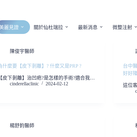
美麗見證
關於仙杜瑞拉
最新消息
微整注射
陳俊宇醫師
為什麼要【皮下剝離】? 什麼又是PRP ?
台中
好好
【皮下剝離】治凹疤?是怎樣的手術?適合我…
cinderellaclinic
2024-02-12
這位客
c
楊舒鈞醫師