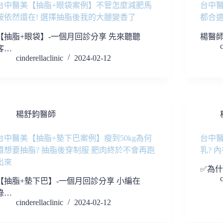
台中醫美【抽脂+眼袋案例】不管怎麼減肥馬
台中醫
鞍依然還在! 選擇抽脂後我的大腿變香了
都合適
【抽脂+眼袋】-一個月回診分享 先來聽聽
楊醫
c
客…
cinderellaclinic
2024-02-12
楊舒鈞醫師
台中醫美【抽脂+墊下巴案例】瘦到50kg為何
台中
還想要抽脂? 抽脂後穿制服 肥肉終於不會再跑
乳? 
出來
✅為什
c
【抽脂+墊下巴】-一個月回診分享 小編在
錄…
cinderellaclinic
2024-02-12