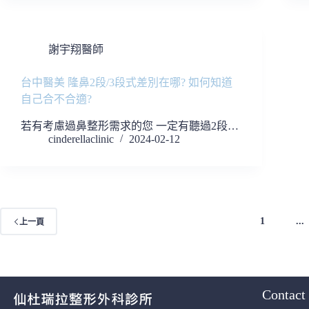
謝宇翔醫師
台中醫美 隆鼻2段/3段式差別在哪? 如何知道
自己合不合適?
若有考慮過鼻整形需求的您 一定有聽過2段…
cinderellaclinic
2024-02-12
1
...
上一頁
Contact