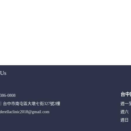
 Us
台中
386-0808
S｜
台中市南屯區大墩七街327號2樓
週一
nderellaclinic2018@gmail.com
週六
週日