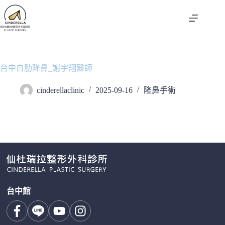
跳
至
主
要
內
容
台中自肋隆鼻_謝宇翔醫師
cinderellaclinic
2025-09-16
隆鼻手術
台中館